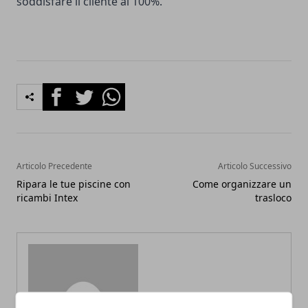
soddisfare il cliente al 100%.
Facebook
Twitter
Whatsapp
Articolo Precedente
Articolo Successivo
Ripara le tue piscine con
Come organizzare un
ricambi Intex
trasloco
Redazione