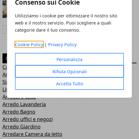
arredare
Consenso sui Cookie
Redazione
- 26 dic 2017
Utilizziamo i cookie per ottimizzare il nostro sito
web e il nostro servizio. Puoi scegliere a quali
categorie dare il tuo consenso.
Articolo Successivo
Cookie Policy
|
Privacy Policy
CATEGORIE
Personalizza
Curiosità
Rifiuta Opzionali
Arredo Cucina
Sicurezza
Accetta Tutto
Living
Arredare Casa
Arredo Lavanderia
Arredo Bagno
Arredo uffici e negozi
Arredo Giardino
Arredare Camera da letto