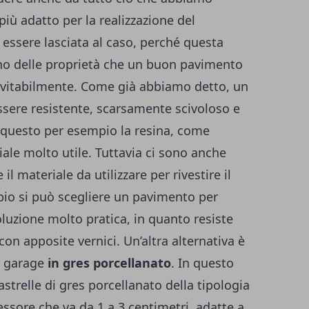
 più adatto per la realizzazione del
essere lasciata al caso, perché questa
ono delle proprietà che un buon pavimento
nevitabilmente. Come già abbiamo detto, un
sere resistente, scarsamente scivoloso e
r questo per esempio la resina, come
iale molto utile. Tuttavia ci sono anche
 il materiale da utilizzare per rivestire il
io si può scegliere un pavimento per
oluzione molto pratica, in quanto resiste
con apposite vernici. Un’altra alternativa è
r garage
in gres porcellanato
. In questo
strelle di gres porcellanato della tipologia
ssore che va da 1 a 3 centimetri, adatte a