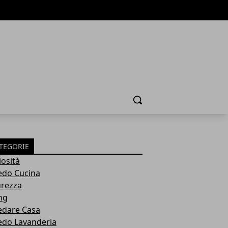
Cerca
TEGORIE
iosità
edo Cucina
urezza
ng
edare Casa
edo Lavanderia