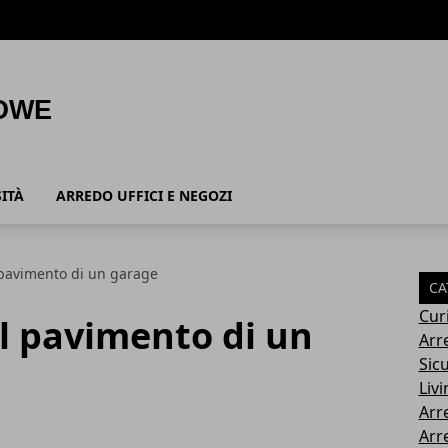
ITÀ
ARREDO UFFICI E NEGOZI
 pavimento di un garage
CA
Cur
il pavimento di un
Arr
Sic
Livi
Arr
Arr