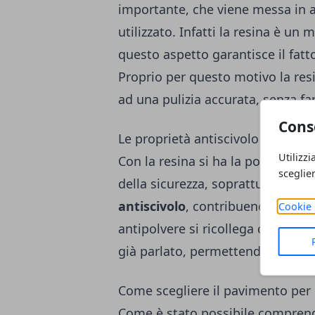
importante, che viene messa in az
utilizzato. Infatti la resina è un
questo aspetto garantisce il fatto
Proprio per questo motivo la res
ad una pulizia accurata, senza f
Cons
Le proprietà antiscivolo e antipo
Utilizzi
Con la resina si ha la possibilità
sceglie
della sicurezza, soprattutto per
antiscivolo
, contribuendo così ad 
Cookie 
antipolvere si ricollega direttame
già parlato, permettendo una
pu
Come scegliere il pavimento per i
Come è stato possibile compren