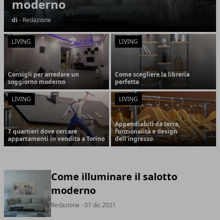
moderno
di
- Redazione
LIVING
LIVING
Consigli per arredare un
Come scegliere la libreria
soggiorno moderno
perfetta
LIVING
LIVING
Appendiabiti da terra,
7 quartieri dove cercare
funzionalità e design
appartamenti in vendita a Torino
dell’ingresso
Come illuminare il salotto
moderno
Redazione
- 07 dic 2021