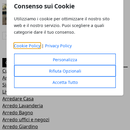
Cucina: open space si o no?
Consenso sui Cookie
Redazione
- 15 mag 2017
Utilizziamo i cookie per ottimizzare il nostro sito
web e il nostro servizio. Puoi scegliere a quali
categorie dare il tuo consenso.
Articolo Successivo
Cookie Policy
|
Privacy Policy
Personalizza
CATEGORIE
Curiosità
Rifiuta Opzionali
Arredo Cucina
Accetta Tutto
Sicurezza
Living
Arredare Casa
Arredo Lavanderia
Arredo Bagno
Arredo uffici e negozi
Arredo Giardino