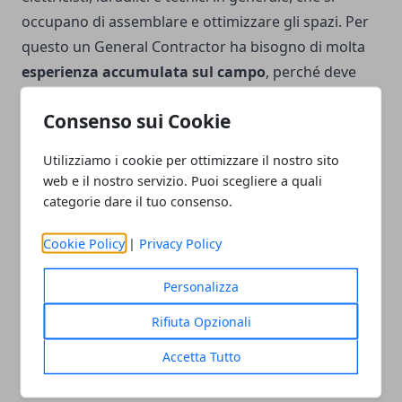
occupano di assemblare e ottimizzare gli spazi. Per
questo un General Contractor ha bisogno di molta
esperienza accumulata sul campo
, perché deve
costruire un rapporto di relazione con il cliente per
Consenso sui Cookie
rendere concrete le idee e le proposte, e offrire uno
spazio sicuro e moderno. Fonte delle informazioni:
Utilizziamo i cookie per ottimizzare il nostro sito
https://spaziocompany.it/arredo-ufficio/
web e il nostro servizio. Puoi scegliere a quali
categorie dare il tuo consenso.
Cookie Policy
|
Privacy Policy
Personalizza
Facebook
Twitter
Whatsapp
Rifiuta Opzionali
Accetta Tutto
Articolo Precedente
Articolo Successivo